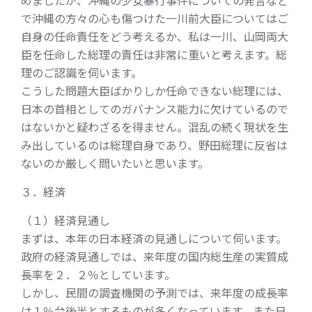
めましたが、沖縄の少女暴行事件についての発言など
で沖縄の方々の心も傷つけた一川前大臣についてはご
自身の任命責任をどう考えるか、私は一川、山岡両大
臣を任命した総理の責任は非常に重いと考えます。総
理のご認識を伺います。
こうした問題大臣ばかりしか任命できない総理には、
日本の首相としてのガバナンス能力に欠けているので
はないかと疑わざるを得ません。混乱の続く現状を生
み出しているのは総理自身であり、野田総理に反省は
ないのか厳しく問いたいと思います。
３．経済
（１）経済見通し
まずは、本年の日本経済の見通しについて伺います。
政府の経済見通しでは、来年度の国内総生産の実質成
長率を２．２％としています。
しかし、民間の調査機関の予測では、来年度の成長率
は１％台後半とするものが多くなっています。また日