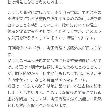
動は活発になると考えられます。
こうした事態に対応して、我々自民党は、中国漁船の
不法操業に対する監視を強化するための議員立法を提
出することを検討しています。政府においても領土・
領海を守る対策を強化すべきと考えますが、どのよう
な対策を取ろうとしているのか、総理に伺います。
日韓関係では、特に、野田総理の弱腰外交が目立ちま
す。
ソウルの日本大使館前に設置された慰安婦像について
は、総理は李明博大統領に撤去を求めたとのことです
が、同大統領から「日本が何もしなければ、第２、第
３の像が立つ」などと発言があったようです。
韓国は、竹島での海洋基地建設など、不法占拠を強化
しようとしています。このような国家の主権に関わる
重要な問題に対しては、野田総理は強く抗議し、毅然
とした対応を取るべきであります。