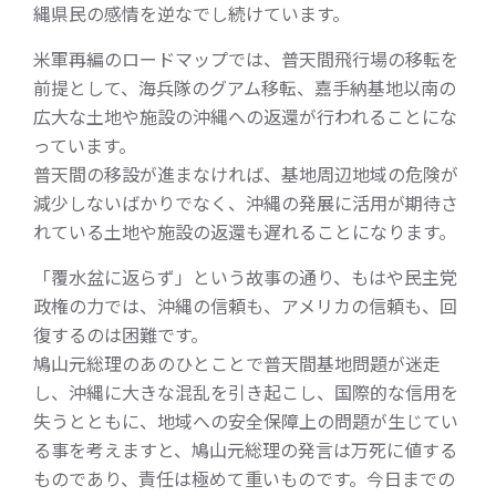
縄県民の感情を逆なでし続けています。
米軍再編のロードマップでは、普天間飛行場の移転を
前提として、海兵隊のグアム移転、嘉手納基地以南の
広大な土地や施設の沖縄への返還が行われることにな
っています。
普天間の移設が進まなければ、基地周辺地域の危険が
減少しないばかりでなく、沖縄の発展に活用が期待さ
れている土地や施設の返還も遅れることになります。
「覆水盆に返らず」という故事の通り、もはや民主党
政権の力では、沖縄の信頼も、アメリカの信頼も、回
復するのは困難です。
鳩山元総理のあのひとことで普天間基地問題が迷走
し、沖縄に大きな混乱を引き起こし、国際的な信用を
失うとともに、地域への安全保障上の問題が生じてい
る事を考えますと、鳩山元総理の発言は万死に値する
ものであり、責任は極めて重いものです。今日までの