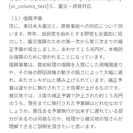
[vc_column_text]５．震災・原発対応
（１）復興予算
次に、東日本大震災と、原発事故への対応について伺
います。昨年、自民党を始めとする野党も全面的に協
力して、震災復興のための第一次から第三次までの補
正予算が成立しました。あわせて１５兆円が、本格的
な復興のために使われることになっています。
復興事業は、菅前総理の復興を人質にした政権居座り
や、その後の野田政権の動きの鈍さによって大幅に遅
れ、未だガレキが山と積み上げられています。補正予
算は速やかに執行されてこそ効果が上がるものです。
被災地では、３度の補正予算で計上された約１５兆円
のうち、現在までに執行された予算額はどれ位なので
しょうか。責任ある予算執行が出来ずに遅れている部
分があるのは何故なのか、総理から被災地の皆さんが
理解できるご説明を頂きたいと思います。