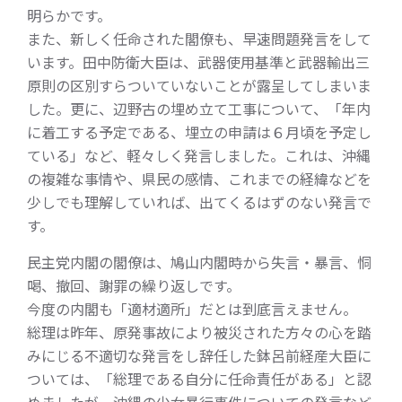
明らかです。
また、新しく任命された閣僚も、早速問題発言をして
います。田中防衛大臣は、武器使用基準と武器輸出三
原則の区別すらついていないことが露呈してしまいま
した。更に、辺野古の埋め立て工事について、「年内
に着工する予定である、埋立の申請は６月頃を予定し
ている」など、軽々しく発言しました。これは、沖縄
の複雑な事情や、県民の感情、これまでの経緯などを
少しでも理解していれば、出てくるはずのない発言で
す。
民主党内閣の閣僚は、鳩山内閣時から失言・暴言、恫
喝、撤回、謝罪の繰り返しです。
今度の内閣も「適材適所」だとは到底言えません。
総理は昨年、原発事故により被災された方々の心を踏
みにじる不適切な発言をし辞任した鉢呂前経産大臣に
ついては、「総理である自分に任命責任がある」と認