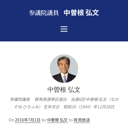
中曽根 弘文
参議院議員
中曽根 弘文
参議院議員 群馬県選挙区選出 当選6回 中曽根 弘文（なか
そね ひろふみ） 生年月日 昭和20（1945）年11月28日
Posted
On
2016年7月1日
by
中曽根 弘文
to
政見放送
on