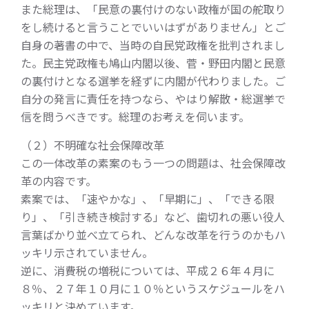
また総理は、「民意の裏付けのない政権が国の舵取り
をし続けると言うことでいいはずがありません」とご
自身の著書の中で、当時の自民党政権を批判されまし
た。民主党政権も鳩山内閣以後、菅・野田内閣と民意
の裏付けとなる選挙を経ずに内閣が代わりました。ご
自分の発言に責任を持つなら、やはり解散・総選挙で
信を問うべきです。総理のお考えを伺います。
（２）不明確な社会保障改革
この一体改革の素案のもう一つの問題は、社会保障改
革の内容です。
素案では、「速やかな」、「早期に」、「できる限
り」、「引き続き検討する」など、歯切れの悪い役人
言葉ばかり並べ立てられ、どんな改革を行うのかもハ
ッキリ示されていません。
逆に、消費税の増税については、平成２６年４月に
８％、２７年１０月に１０％というスケジュールをハ
ッキリと決めています。