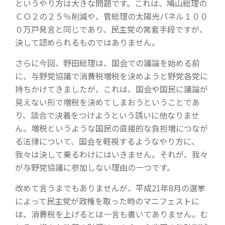
というやり方は大きな問題です。これは、鳩山総理の
ＣＯ２の２５％削減や、菅総理の太陽光パネル１００
０万戸発言と同じであり、民主党の常套手段ですが、
決して認められるものではありません。
さらに今回、野田総理は、国会での議論を始める前
に、与野党協議で消費税増税を決めようと野党各党に
持ちかけてきましたが、これは、国会や国民に議論が
見えない形で増税を決めてしまおうということであ
り、談合で決着をつけようという誘いに他なりませ
ん。増税というような国民の直接的な負担増につなが
る法律について、国会を軽視するようなやり方に、
我々は決して乗るわけにはいきません。それが、我々
が与野党協議に参加しない理由の一つです。
改めて言うまでもありませんが、平成21年8月の選挙
によって民主党が政権を取った時のマニフェストに
は、消費税を上げるとは一言も書いてありません。む