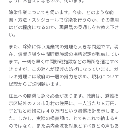
ようにお答えになるのか、伺います。
除染作業についても伺います。今後、どのような範
囲・方法・スケジュールで除染を行うのか、その費用
はどの程度になるのか、現段階の見通しをお教え下さ
い。
また、除染に伴う廃棄物の処理も大きな問題です。現
在、仮置き場や中間貯蔵施設の場所選定が難航してい
ます。一刻も早く中間貯蔵施設などの場所を選定すべ
きですが、この遅れが復興の妨げになっています。ガ
レキ処理には政府の一層の努力を求め、現状について
総理からご説明願います。
住民への賠償も急ぐ必要があります。政府は、避難指
示区域外の２３市町村の住民に、一人当たり８万円、
子どもと妊婦には４０万円という賠償指針を示しまし
た。しかし、実際の損害額は、とてもこれで納まるも
のではなく、また県内全域を対象とすべきとの声もあ