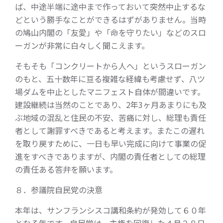
ば、中途半端に途中まで作っておいて突然中止するな
どという勝手なことができるはずがありません。当時
の鳩山内閣の「友愛」や「命を守りたい」などのスロ
ーガンが非常に白々しく聞こえます。
そもそも「コンクリートから人へ」というスローガン
のもと、五十数年に亘る複雑な経緯も考慮せず、八ツ
場ダムを中止としたマニフェスト自体が間違いです。
建設継続は当然のことであり、2年3ヶ月あまりにも及
ぶ地域の混乱と住民の不安、苦痛に対し、総理も責任
者として謝罪すべきであると考えます。またこの遅れ
を取り戻すために、一日も早い完成に向けて事業の促
進をすべきでありますが、内閣の責任者としての総理
の責任ある答弁を願います。
８．参議院自民党の決意
本年は、サンフランシスコ講和条約が発効して６０年