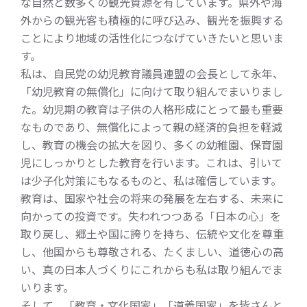
な自然と数多くの観光資源を有しています。県外や海
外からの観光客も積極的に呼び込み、観光を振興する
ことにより地域の活性化につなげていきたいと思いま
す。
私は、自民党の幼児教育議員連盟の会長として永年、
「幼児教育の無償化」に向けて取り組んでまいりまし
た。幼児期の教育は子供の人格形成にとって最も重要
なものであり、無償化によって親の経済的負担を軽減
し、教育の機会の拡大を図り、多くの幼稚園、保育園
児にしっかりとした教育を行います。これは、引いて
は少子化対策にもなるものと、私は確信しています。
教育は、国家や社会の将来の発展を左右する、未来に
向かっての投資です。失われつつある「日本の心」を
取り戻し、郷土や国に誇りを持ち、伝統や文化を尊重
し、他国からも尊敬される、たくましい、道徳心の高
い、真の日本人づくりにこれからも私は取り組んでま
いります。
そして、「教育・文化国家」「道義国家」を皆さんと