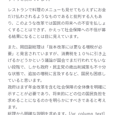
レストランで料理のメニューも見せてもらえずにお金
だけ払わされるようなものであると批判する人もあ
り、このような改革では国民の将来への不安を払しょ
くすることはできず、かえって社会保障への不信が募
る結果になることは目に見えています。
また、岡田副総理は「抜本改革には更なる増税が必
要」と発言されていますが、消費税を１０％に引き上
げるかどうかという議論が国会でまだ行われてもいな
い段階で、しかも政府・民主党の歳出削減策も不十分
な状態で、追加の増税に言及するなど、国民も困惑し
ていると思います。
政府はまず年金改革を含む社会保障の全体像を明確に
示すことが必要であり、将来的にどの位の国民負担を
求めることになるのかを明らかにすべきであると考え
ます。
総理から明確な説明を求めます。[/vc_column_text]