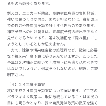
るものも数多くあります。
例えば、エコカー補助金、高齢者医療費の負担軽減、
強い農業づくり交付金、国際分担金などは、税制改正
での対応や来年度予算で計上すべきものであります。
補正予算への付け替えは、来年度予算の歳出を少なく
見せかけるためであり、第４次補正を「隠れ蓑」にし
ようとしているとしか思えません。
一方で、除染や汚染廃棄物の処理費など、緊急に必要
な予算を来年度予算に盛り込んでいますが、こうした
予算は３次補正に続いて４次補正にも盛り込むべきで
はないでしょうか。何故そうしないのか、総理、ご説
明下さい。
（４）２４年度予算案
次に平成２４年度予算案について伺います。民主党の
バラマキ４Ｋ政策は、既に破綻していることは国民の
目にも明らかとなり、我々自民党は政策の撤回を強く