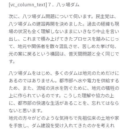
[vc_column_text]７．八ッ場ダム
次に、八ツ場ダム問題について伺います。民主党は、
八ツ場ダムの建設再開を決めました。過去の経緯も現
場の状況も全く理解しないままにいきなり中止を言い
出し、これまで積み上げてきたプロセスを踏みにじっ
て、地元や関係者を散々混乱させ、苦しめた挙げ句、
元の案に戻るという構図は、普天間問題と全く同じで
す。
八ツ場ダムをはじめ、多くのダムは地元のためだけに
あるのではありません。都市部へ水や電力を供給する
ため、また、流域の洪水を防ぐために、地元の犠牲の
上に作られているのです。こうした理解や協力の上
に、都市部の快適な生活があることを、忘れてはなら
ないと思います。
地元の方々がどのような気持ちで先祖伝来の土地や家
を手放し、ダム建設を受け入れてきたのかを考えれ