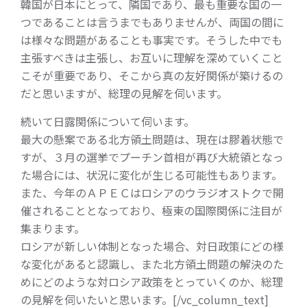
韓国が日本にとって、隣国であり、最も重要な国の一
つであることは言うまでもありませんが、両国の間に
は様々な問題があることも事実です。そうした中でも
主張すべきは主張し、お互いに理解を深めていくこと
こそが重要であり、そこから真の友好関係が築けるの
だと思いますが、総理の見解を伺います。
続いて日露関係について伺います。
最大の懸案である北方領土問題は、現在は膠着状態で
すが、３月の選挙でプーチン首相が再び大統領となっ
た場合には、状況に変化が生じる可能性もあります。
また、今年のＡＰＥＣはロシアのウラジオストクで開
催されることとなっており、極東の国際関係に注目が
集まります。
ロシアが新しい体制となった場合、対日政策にどの様
な変化があると認識し、また北方領土問題の解決のた
めにどのような対ロシア政策をとっていくのか、総理
の見解を伺いたいと思います。[/vc_column_text]