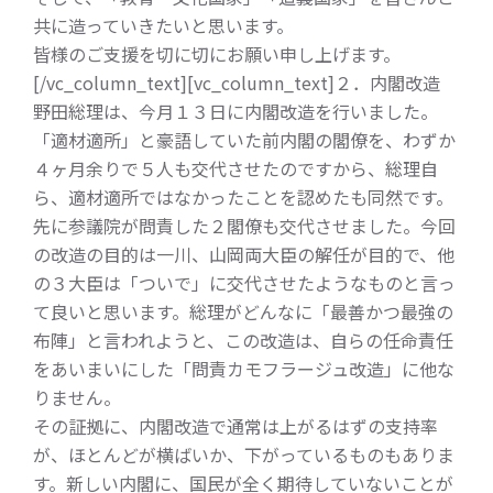
共に造っていきたいと思います。
皆様のご支援を切に切にお願い申し上げます。
[/vc_column_text][vc_column_text]２．内閣改造
野田総理は、今月１３日に内閣改造を行いました。
「適材適所」と豪語していた前内閣の閣僚を、わずか
４ヶ月余りで５人も交代させたのですから、総理自
ら、適材適所ではなかったことを認めたも同然です。
先に参議院が問責した２閣僚も交代させました。今回
の改造の目的は一川、山岡両大臣の解任が目的で、他
の３大臣は「ついで」に交代させたようなものと言っ
て良いと思います。総理がどんなに「最善かつ最強の
布陣」と言われようと、この改造は、自らの任命責任
をあいまいにした「問責カモフラージュ改造」に他な
りません。
その証拠に、内閣改造で通常は上がるはずの支持率
が、ほとんどが横ばいか、下がっているものもありま
す。新しい内閣に、国民が全く期待していないことが