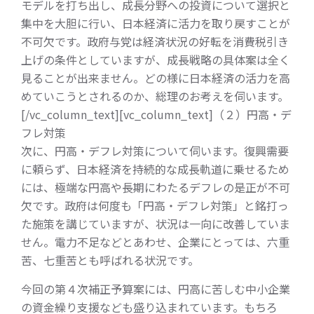
モデルを打ち出し、成長分野への投資について選択と
集中を大胆に行い、日本経済に活力を取り戻すことが
不可欠です。政府与党は経済状況の好転を消費税引き
上げの条件としていますが、成長戦略の具体案は全く
見ることが出来ません。どの様に日本経済の活力を高
めていこうとされるのか、総理のお考えを伺います。
[/vc_column_text][vc_column_text]（２）円高・デ
フレ対策
次に、円高・デフレ対策について伺います。復興需要
に頼らず、日本経済を持続的な成長軌道に乗せるため
には、極端な円高や長期にわたるデフレの是正が不可
欠です。政府は何度も「円高・デフレ対策」と銘打っ
た施策を講じていますが、状況は一向に改善していま
せん。電力不足などとあわせ、企業にとっては、六重
苦、七重苦とも呼ばれる状況です。
今回の第４次補正予算案には、円高に苦しむ中小企業
の資金繰り支援なども盛り込まれています。もちろ