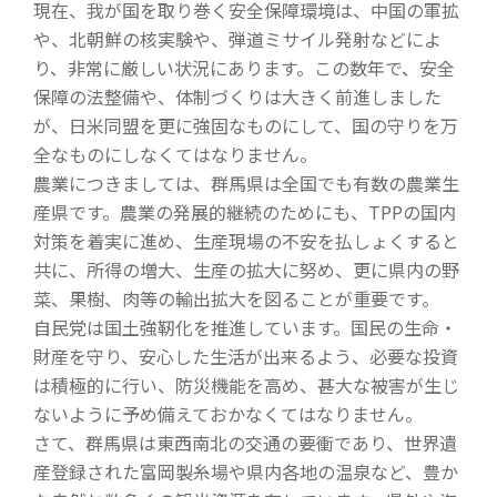
現在、我が国を取り巻く安全保障環境は、中国の軍拡
や、北朝鮮の核実験や、弾道ミサイル発射などによ
り、非常に厳しい状況にあります。この数年で、安全
保障の法整備や、体制づくりは大きく前進しました
が、日米同盟を更に強固なものにして、国の守りを万
全なものにしなくてはなりません。
農業につきましては、群馬県は全国でも有数の農業生
産県です。農業の発展的継続のためにも、TPPの国内
対策を着実に進め、生産現場の不安を払しょくすると
共に、所得の増大、生産の拡大に努め、更に県内の野
菜、果樹、肉等の輸出拡大を図ることが重要です。
自民党は国土強靭化を推進しています。国民の生命・
財産を守り、安心した生活が出来るよう、必要な投資
は積極的に行い、防災機能を高め、甚大な被害が生じ
ないように予め備えておかなくてはなりません。
さて、群馬県は東西南北の交通の要衝であり、世界遺
産登録された富岡製糸場や県内各地の温泉など、豊か