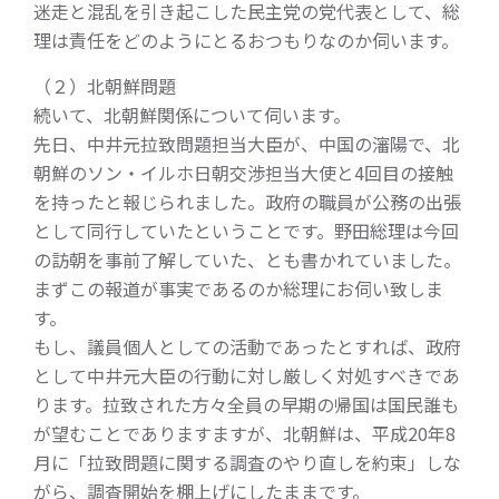
迷走と混乱を引き起こした民主党の党代表として、総
理は責任をどのようにとるおつもりなのか伺います。
（２）北朝鮮問題
続いて、北朝鮮関係について伺います。
先日、中井元拉致問題担当大臣が、中国の瀋陽で、北
朝鮮のソン・イルホ日朝交渉担当大使と4回目の接触
を持ったと報じられました。政府の職員が公務の出張
として同行していたということです。野田総理は今回
の訪朝を事前了解していた、とも書かれていました。
まずこの報道が事実であるのか総理にお伺い致しま
す。
もし、議員個人としての活動であったとすれば、政府
として中井元大臣の行動に対し厳しく対処すべきであ
ります。拉致された方々全員の早期の帰国は国民誰も
が望むことでありますますが、北朝鮮は、平成20年8
月に「拉致問題に関する調査のやり直しを約束」しな
がら、調査開始を棚上げにしたままです。