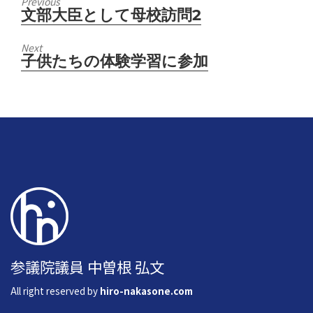
Previous
文部大臣として母校訪問2
Previous
post:
Next
子供たちの体験学習に参加
Next
post:
参議院議員 中曽根 弘文
All right reserved by
hiro-nakasone.com