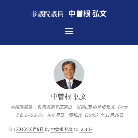
中曽根 弘文
参議院議員
中曽根 弘文
参議院議員 群馬県選挙区選出 当選6回 中曽根 弘文（なか
そね ひろふみ） 生年月日 昭和20（1945）年11月28日
Posted
On
2016年6月9日
by
中曽根 弘文
to
フォト
on